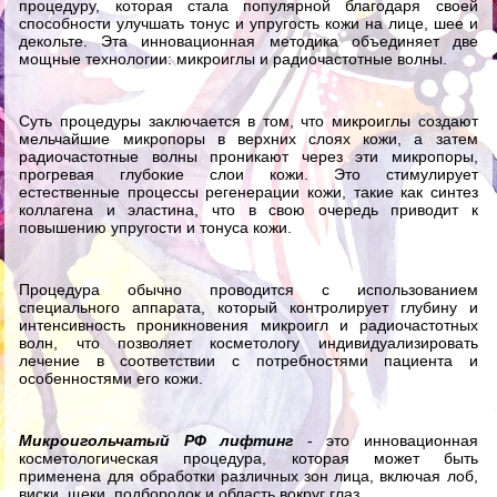
процедуру, которая стала популярной благодаря своей
способности улучшать тонус и упругость кожи на лице, шее и
декольте. Эта инновационная методика объединяет две
мощные технологии: микроиглы и радиочастотные волны.
Суть процедуры заключается в том, что микроиглы создают
мельчайшие микропоры в верхних слоях кожи, а затем
радиочастотные волны проникают через эти микропоры,
прогревая глубокие слои кожи. Это стимулирует
естественные процессы регенерации кожи, такие как синтез
коллагена и эластина, что в свою очередь приводит к
повышению упругости и тонуса кожи.
Процедура обычно проводится с использованием
специального аппарата, который контролирует глубину и
интенсивность проникновения микроигл и радиочастотных
волн, что позволяет косметологу индивидуализировать
лечение в соответствии с потребностями пациента и
особенностями его кожи.
Микроигольчатый РФ лифтинг
- это инновационная
косметологическая процедура, которая может быть
применена для обработки различных зон лица, включая лоб,
виски, щеки, подбородок и область вокруг глаз.