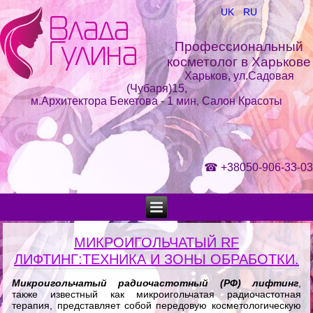
UK
RU
Профессиональный
косметолог в Харькове
Харьков, ул.Садовая
(Чубаря)15,
м.Архитектора Бекетова - 1 мин, Салон Красоты
☎
+38050-906-33-03
МИКРОИГОЛЬЧАТЫЙ RF
ЛИФТИНГ:ТЕХНИКА И ЗОНЫ ОБРАБОТКИ.
Микроигольчатый радиочастотный (РФ) лифтинг
,
также известный как микроигольчатая радиочастотная
терапия, представляет собой передовую косметологическую