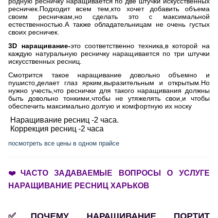
родную ресничку наращивается по две штучки искусственных
ресничек.Подходит всем тем,кто хочет добавить объема
своим ресничкам,но сделать это с максимальной
естественностью.А также обладательницам не очень густых
своих ресничек.
3D наращивание-
это соответственно техника,в которой на
каждую натуральную ресничку наращивается по три штучки
искусственных ресниц.
Смотрится такое наращивание довольно объемно и
пушисто,делает глаз ярким,выразительным и открытым.Но
нужно учесть,что реснички для такого наращивания должны
быть довольно тонкими,чтобы не утяжелять свои,и чтобы
обеспечить максимально долгую и комфортную их носку
Наращивание ресниц -2 часа.
Коррекция ресниц -2 часа
посмотреть все цены в одном прайсе
❤️
ЧАСТО ЗАДАВАЕМЫЕ ВОПРОСЫ О УСЛУГЕ
НАРАЩИВАНИЕ РЕСНИЦ ХАРЬКОВ
✅ПОЧЕМУ НАРАЩИВАНИЕ ПОРТИТ