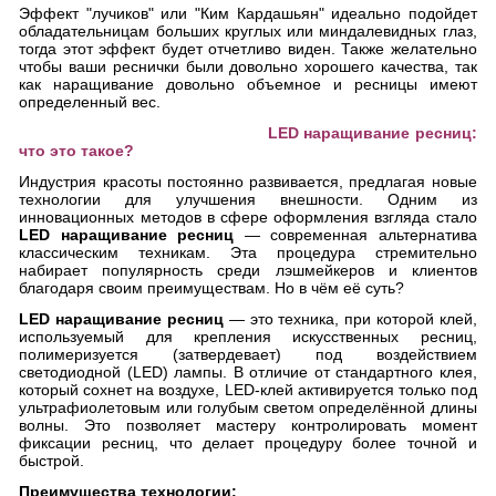
Эффект "лучиков" или "Ким Кардашьян" идеально подойдет
обладательницам больших круглых или миндалевидных глаз,
тогда этот эффект будет отчетливо виден. Также желательно
чтобы ваши реснички были довольно хорошего качества, так
как наращивание довольно объемное и ресницы имеют
определенный вес.
LED
наращивание ресниц:
что это такое?
Индустрия красоты постоянно развивается, предлагая новые
технологии для улучшения внешности. Одним из
инновационных методов в сфере оформления взгляда стало
LED наращивание ресниц
— современная альтернатива
классическим техникам. Эта процедура стремительно
набирает популярность среди лэшмейкеров и клиентов
благодаря своим преимуществам. Но в чём её суть?
LED наращивание ресниц
— это техника, при которой клей,
используемый для крепления искусственных ресниц,
полимеризуется (затвердевает) под воздействием
светодиодной (LED) лампы. В отличие от стандартного клея,
который сохнет на воздухе, LED-клей активируется только под
ультрафиолетовым или голубым светом определённой длины
волны. Это позволяет мастеру контролировать момент
фиксации ресниц, что делает процедуру более точной и
быстрой.
Преимущества технологии: