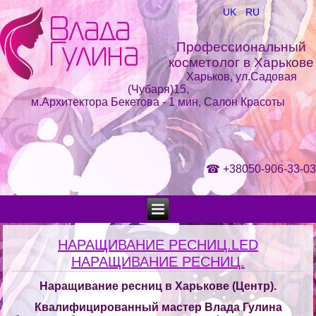
UK
RU
Профессиональный
косметолог в Харькове
Харьков, ул.Садовая
(Чубаря)15,
м.Архитектора Бекетова - 1 мин, Салон Красоты
☎
+38050-906-33-03
НАРАЩИВАНИЕ РЕСНИЦ.LED
НАРАЩИВАНИЕ РЕСНИЦ.
Наращивание ресниц в Харькове (Центр).
Квалифицированный мастер Влада Гулина