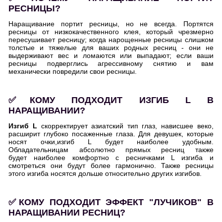
РЕСНИЦЫ?
Наращивание портит ресницы, но не всегда. Портятся
ресницы от низкокачественного клея, который чрезмерно
пересушивает ресницу; когда нарощенные ресницы слишком
толстые и тяжелые для ваших родных ресниц - они не
выдерживают вес и ломаются или выпадают; если ваши
ресницы подверглись агрессивному снятию и вам
механически повредили свои ресницы.
✅КОМУ ПОДХОДИТ ИЗГИБ L В
НАРАЩИВАНИИ?
Изгиб L
скорректирует азиатский тип глаз, нависшее веко,
расширит глубоко посаженные глаза. Для девушек, которые
носят очки,изгиб L будет наиболее удобным.
Обладательницам абсолютно прямых ресниц также
будет наиболее комфортно с ресничками L изгиба и
смотреться они будут более гармонично. Также ресницы
этого изгиба носятся дольше относительно других изгибов.
✅КОМУ ПОДХОДИТ ЭФФЕКТ "ЛУЧИКОВ" В
НАРАЩИВАНИИ РЕСНИЦ?