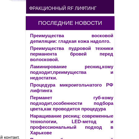
ФРАКЦИОННЫЙ RF ЛИФТИНГ
ПОСЛЕДНИЕ НОВОСТИ
Преимущества восковой
депиляции: гладкая кожа надолго.
Преимущества пудровой техники
перманента бровей перед
волосковой.
Ламинирование ресниц,кому
подходит,преимущества и
недостатки.
Процедура микроигольчатого РФ
лифтинга
Перманет губ-кому
подходит,особенности подбора
цвета,как проводится процедура
Наращивание ресниц: современные
технологии, LED-метод и
профессиональный подход в
Харькове
 контакт,