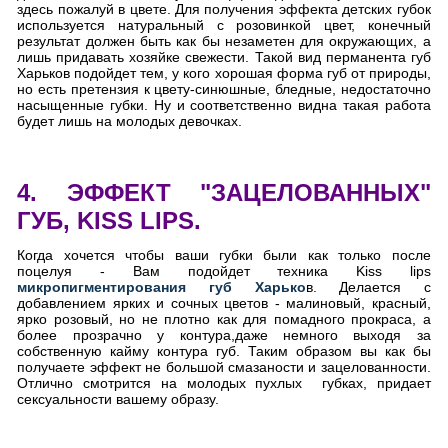
здесь пожалуй в цвете. Для получения эффекта детских губок
используется натуральный с розовинкой цвет, конечный
результат должен быть как бы незаметен для окружающих, а
лишь придавать хозяйке свежести. Такой вид перманента губ
Харьков подойдет тем, у кого хорошая форма губ от природы,
но есть претензия к цвету-синюшные, бледные, недостаточно
насыщенные губки. Ну и соответственно видна такая работа
будет лишь на молодых девочках.
4. ЭФФЕКТ "ЗАЦЕЛОВАННЫХ"
ГУБ, KISS LIPS.
Когда хочется чтобы ваши губки были как только после
поцелуя - Вам подойдет техника Kiss lips
микропигментирования губ Харько
в. Делается с
добавлением ярких и сочных цветов - малиновый, красный,
ярко розовый, но не плотно как для помадного прокраса, а
более прозрачно у контура,даже немного выходя за
собственную кайму контура губ. Таким образом вы как бы
получаете эффект не большой смазаности и зацелованности.
Отлично смотрится на молодых пухлых губках, придает
сексуальности вашему образу.