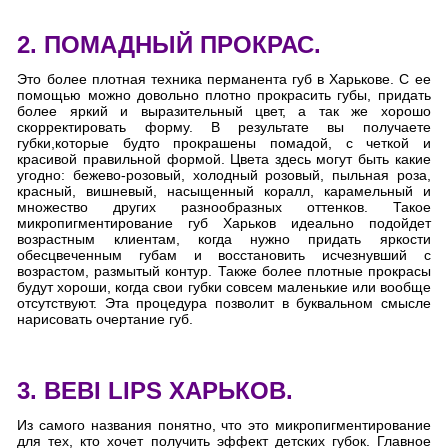
2. ПОМАДНЫЙ ПРОКРАС.
Это более плотная техника перманента губ в Харькове. С ее
помощью можно довольно плотно прокрасить губы, придать
более яркий и выразительный цвет, а так же хорошо
скорректировать форму. В результате вы получаете
губки,которые будто прокрашены помадой, с четкой и
красивой правильной формой. Цвета здесь могут быть какие
угодно: бежево-розовый, холодный розовый, пыльная роза,
красный, вишневый, насыщенный коралл, карамельный и
множество других разнообразных оттенков. Такое
микропигментирование губ Харьков идеально подойдет
возрастным клиентам, когда нужно придать яркости
обесцвеченным губам и восстановить исчезнувший с
возрастом, размытый контур. Также более плотные прокрасы
будут хороши, когда свои губки совсем маленькие или вообще
отсутствуют. Эта процедура позволит в буквальном смысле
нарисовать очертание губ.
3. BEBI LIPS ХАРЬКОВ.
Из самого названия понятно, что это микропигментирование
для тех, кто хочет получить эффект детских губок. Главное