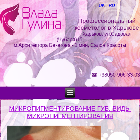
UK
RU
Профессиональный
косметолог в Харькове
Харьков, ул.Садовая
(Чубаря)15,
м.Архитектора Бекетова - 1 мин, Салон Красоты
☎
+38050-906-33-03
МИКРОПИГМЕНТИРОВАНИЕ ГУБ. ВИДЫ
МИКРОПИГМЕНТИРОВАНИЯ