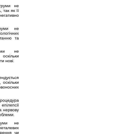
труми не
 так як її
егативно
руми не
ологічних
станню та
уми не
 оскільки
и нові.
ендується
 оскільки
овоносних
оцедура
епілепсії
на нервову
облеми.
руми не
металевих
орення чи