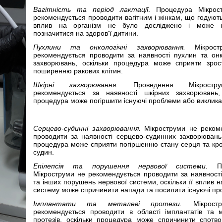
Вагітність та період лактації
. Процедура Мікрос
рекомендується проводити вагітним і жінкам, що годують,
вплив на організм не було досліджено і може н
позначитися на здоров'ї дитини.
Пухлини та онкологічні захворювання.
Мікрост
рекомендується проводити за наявності пухлин та онк
захворювань, оскільки процедура може сприяти зро
поширенню ракових клітин.
Шкірні захворювання.
Проведення Мікростр
рекомендується за наявності шкірних захворювань,
процедура може погіршити існуючі проблеми або викликат
Серцево-судинні захворювання.
Мікроструми не реком
проводити за наявності серцево-судинних захворювань,
процедура може сприяти погіршенню стану серця та кр
судин.
Епілепсія та порушення нервової системи.
Пр
Мікроструми не рекомендується проводити за наявності 
та інших порушень нервової системи, оскільки її вплив 
систему може спричинити напади та посилити існуючі пр
Імплантати та металеві протези.
Мікрост
рекомендується проводити в області імплантатів та 
протезів, оскільки процедура може спричинити спотв