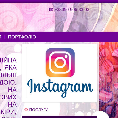
☎
+38050-906-33-03
И
ПОРТФОЛІО
ІЙНА
, ЯКА
ІЛЬШ
ДОЮ.
 НА
ОВИХ
Ь НА
ПОСЛУГИ
ІРИ,