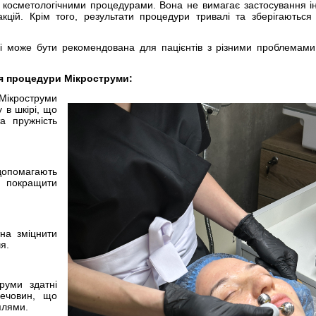
косметологічними процедурами. Вона не вимагає застосування ін'
кцій. Крім того, результати процедури тривалі та зберігаються
і може бути рекомендована для пацієнтів з різними проблемами
я процедури Мікроструми:
Мікроструми
 в шкірі, що
а пружність
допомагають
 покращити
тна зміцнити
я.
руми здатні
речовин, що
плями.