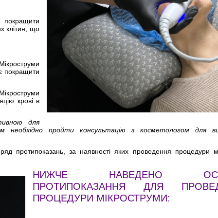
а покращити
х клітин, що
 Мікроструми
ає покращити
Мікроструми
яцію крові в
тивною для
ням необхідно пройти консультацію з косметологом для ви
 ряд протипоказань, за наявності яких проведення процедури 
НИЖЧЕ НАВЕДЕНО ОСН
ПРОТИПОКАЗАННЯ ДЛЯ ПРОВЕ
ПРОЦЕДУРИ МІКРОСТРУМИ: