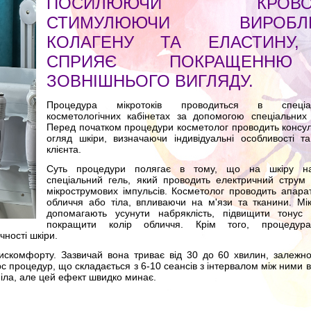
ПОСИЛЮЮЧИ КРОВООБ
СТИМУЛЮЮЧИ ВИРОБЛЕ
КОЛАГЕНУ ТА ЕЛАСТИНУ
СПРИЯЄ ПОКРАЩЕННЮ
ЗОВНІШНЬОГО ВИГЛЯДУ.
Процедура мікротоків проводиться в спеціал
косметологічних кабінетах за допомогою спеціальних 
Перед початком процедури косметолог проводить консул
огляд шкіри, визначаючи індивідуальні особливості т
клієнта.
Суть процедури полягає в тому, що на шкіру на
спеціальний гель, який проводить електричний струм 
мікрострумових імпульсів. Косметолог проводить апарат
обличчя або тіла, впливаючи на м'язи та тканини. Мі
допомагають усунути набряклість, підвищити тонус 
покращити колір обличчя. Крім того, процедур
ності шкіри.
дискомфорту. Зазвичай вона триває від 30 до 60 хвилин, залежно
с процедур, що складається з 6-10 сеансів з інтервалом між ними в
ніла, але цей ефект швидко минає.