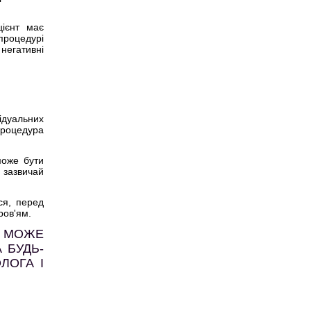
ієнт має
процедурі
негативні
ідуальних
роцедура
може бути
 зазвичай
ся, перед
ров'ям.
А МОЖЕ
 БУДЬ-
ЛОГА І