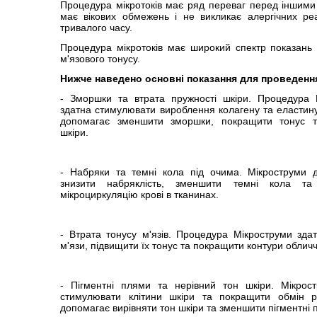
Процедура мікротоків має ряд переваг перед іншими 
має вікових обмежень і не викликає алергічних реа
тривалого часу.
Процедура мікротоків має широкий спектр показань 
м'язового тонусу.
Нижче наведено основні показання для проведенн
- Зморшки та втрата пружності шкіри. Процедура 
здатна стимулювати вироблення колагену та еластину
допомагає зменшити зморшки, покращити тонус т
шкіри.
- Набряки та темні кола під очима. Мікроструми 
знизити набряклість, зменшити темні кола та
мікроциркуляцію крові в тканинах.
- Втрата тонусу м'язів. Процедура Мікроструми зда
м'язи, підвищити їх тонус та покращити контури обличч
- Пігментні плями та нерівний тон шкіри. Мікрост
стимулювати клітини шкіри та покращити обмін 
допомагає вирівняти тон шкіри та зменшити пігментні 