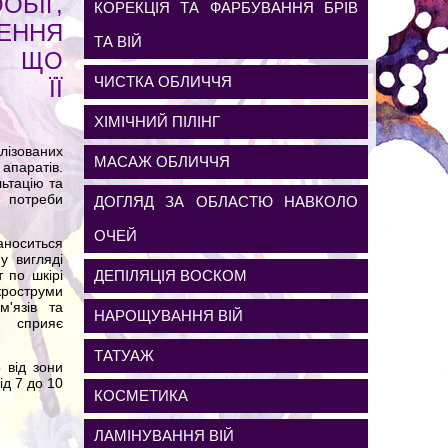
ІГ,
КОРЕКЦІЯ ТА ФАРБУВАННЯ БРІВ
ННЯ
ТА ВІЙ
, ЩО
ЧИСТКА ОБЛИЧЧЯ
 ЇЇ
ХІМІЧНИЙ ПІЛІНГ
ізованих
МАСАЖ ОБЛИЧЧЯ
апаратів.
ьтацію та
а потреби
ДОГЛЯД ЗА ОБЛАСТЮ НАВКОЛО
ОЧЕЙ
носиться
у вигляді
ДЕПІЛЯЦІЯ ВОСКОМ
 по шкірі
кроструми
м'язів та
НАРОЩУВАННЯ ВІЙ
а сприяє
ТАТУАЖ
 від зони
ід 7 до 10
КОСМЕТИКА
ЛАМІНУВАННЯ ВІЙ