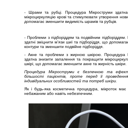
- Шрами та рубці. Процедура Мікроструми здатн
мікроциркуляцію крові та стимулювати утворення нови
допомагає зменшити видимість шрамів та рубців.
- Проблеми з підборіддям та подвійним підборіддям.
здатні зміцнити м'язи шиї та підборіддя, що допомаг
контури та зменшити подвійне підборіддя.
- Акне та проблеми з жирною шкірою. Процедура 
здатна знизити запалення та покращити мікроциркул
шкірі, що допомагає зменшити акне та жирність шкіри.
Процедура Мікроструми є безпечною та ефек
більшості пацієнтів, проте перед її проведен
індивідуальних особливостей та потреб шкіри.
Як і будь-яка косметична процедура, мікроток має
небажаним або навіть небезпечним.