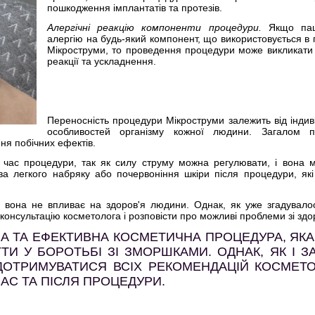
пошкодження імплантатів та протезів.
Алергічні реакцію компоненти процедури.
Якщо пац
алергію на будь-який компонент, що використовується в 
Мікроструми, то проведення процедури може викликати 
реакції та ускладнення.
Переносність процедури Мікроструми залежить від індив
особливостей організму кожної людини. Загалом п
ня побічних ефектів.
 час процедури, так як силу струму можна регулювати, і вона 
 легкого набряку або почервоніння шкіри після процедури, які
 вона не впливає на здоров'я людини. Однак, як уже згадувало
консультацію косметолога і розповісти про можливі проблеми зі здо
ЧНА ТА ЕФЕКТИВНА КОСМЕТИЧНА ПРОЦЕДУРА, ЯК
И У БОРОТЬБІ ЗІ ЗМОРШКАМИ. ОДНАК, ЯК І ЗА
 ДОТРИМУВАТИСЯ ВСІХ РЕКОМЕНДАЦІЙ КОСМЕТО
ЧАС ТА ПІСЛЯ ПРОЦЕДУРИ.