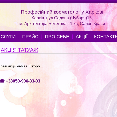
Професійний косметолог у Харкові
Харків, вул.Садова (Чубаря)15,
м. Архітектора Бекетова - 1 хв, Салон Краси
СЛУГИ
ПРАЙС
ПРО СЕБЕ
АКЦІЇ
КОНТАКТ
АКЦІЯ ТАТУАЖ
разі акції немає. Скоро...
☎
+38050-906-33-03