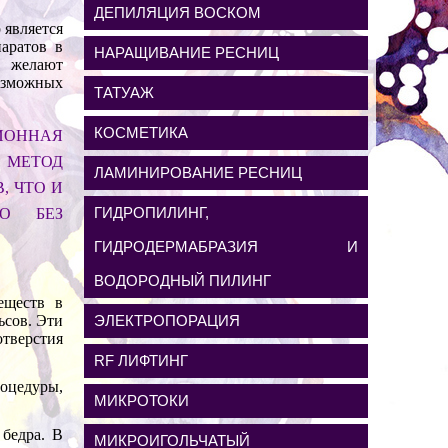
ДЕПИЛЯЦИЯ ВОСКОМ
 является
аратов в
НАРАЩИВАНИЕ РЕСНИЦ
 желают
озможных
ТАТУАЖ
КОСМЕТИКА
ИОННАЯ
 МЕТОД
ЛАМИНИРОВАНИЕ РЕСНИЦ
, ЧТО И
ГИДРОПИЛИНГ,
НО БЕЗ
ГИДРОДЕРМАБРАЗИЯ И
ВОДОРОДНЫЙ ПИЛИНГ
еществ в
ьсов. Эти
ЭЛЕКТРОПОРАЦИЯ
тверстия
RF ЛИФТИНГ
роцедуры,
МИКРОТОКИ
 бедра. В
МИКРОИГОЛЬЧАТЫЙ