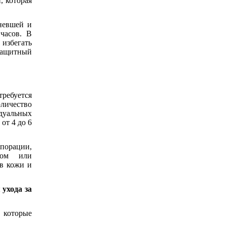
, которая
евшей и
 часов. В
 избегать
ащитный
ребуется
личество
идуальных
от 4 до 6
порации,
огом или
ов кожи и
ухода за
, которые