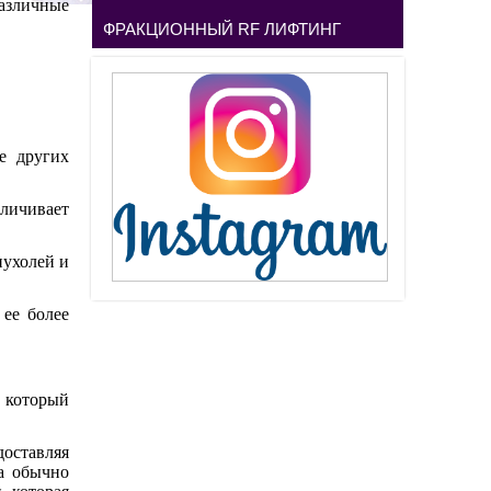
различные
ФРАКЦИОННЫЙ RF ЛИФТИНГ
же других
личивает
ухолей и
 ее более
который
доставляя
а обычно