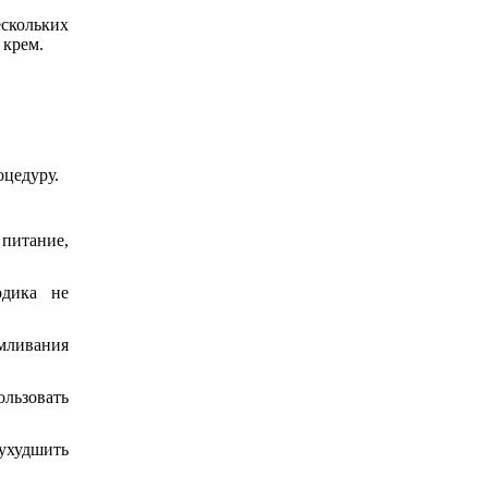
ескольких
 крем.
оцедуру.
 питание,
одика не
рмливания
льзовать
ухудшить