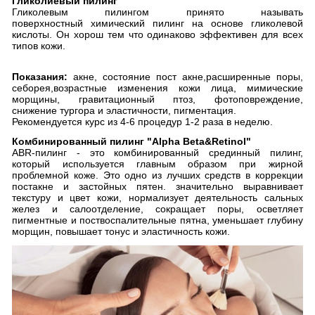
Гликолиевый пилинг
Гликолевым пилингом принято называть
поверхностный химический пилинг на основе гликолевой
кислоты. Он хорош тем что одинаково эффективен для всех
типов кожи.
Показания:
акне, состояние пост акне,расширенные поры,
себорея,возрастные изменения кожи лица, мимические
морщины, гравитационный птоз, фотоповреждение,
снижение тургора и эластичности, пигментация.
Рекомендуется курс из 4-6 процедур 1-2 раза в неделю.
Комбинированный пилинг "Alpha Beta&Retinol"
ABR-пилинг - это комбинированный срединный пилинг,
который используется главным образом при жирной
проблемной коже. Это одно из лучших средств в коррекции
постакне и застойных пятен. значительно выравнивает
текстуру и цвет кожи, нормализует деятельность сальных
желез и салоотделение, сокращает поры, осветляет
пигментные и поствоспалительные пятна, уменьшает глубину
морщин, повышает тонус и эластичность кожи.