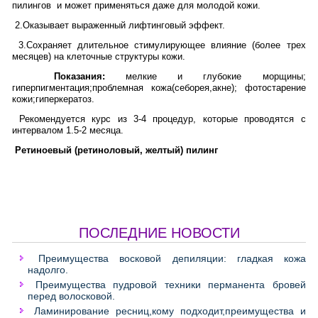
пилингов и может применяться даже для молодой кожи.
2.Оказывает выраженный лифтинговый эффект.
3.Сохраняет длительное стимулирующее влияние (более трех
месяцев) на клеточные структуры кожи.
Показания:
мелкие и глубокие морщины;
гиперпигментация;проблемная кожа(себорея,акне); фотостарение
кожи;гиперкератоз.
Рекомендуется курс из 3-4 процедур, которые проводятся с
интервалом 1.5-2 месяца.
Ретиноевый (ретиноловый, желтый) пилинг
ПОСЛЕДНИЕ НОВОСТИ
Преимущества восковой депиляции: гладкая кожа
надолго.
Преимущества пудровой техники перманента бровей
перед волосковой.
Ламинирование ресниц,кому подходит,преимущества и