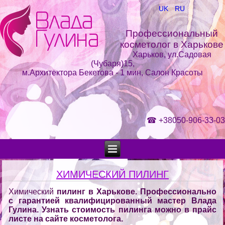
UK
RU
Профессиональный
косметолог в Харькове
Харьков, ул.Садовая
(Чубаря)15,
м.Архитектора Бекетова - 1 мин, Салон Красоты
☎
+38050-906-33-03
ХИМИЧЕСКИЙ ПИЛИНГ
Химический
пилинг в Харькове. Профессионально
с гарантией квалифицированный мастер Влада
Гулина.
Узнать стоимость пилинга
можно в прайс
листе на сайте косметолога.