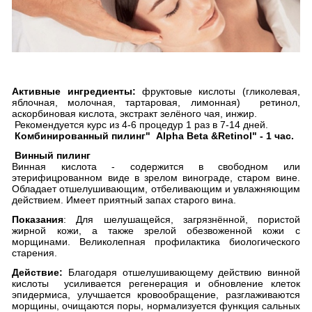
Активные ингредиенты:
фруктовые кислоты (гликолевая,
яблочная, молочная, тартаровая, лимонная) ретинол,
аскорбиновая кислота, экстракт зелёного чая, инжир.
Рекомендуется курс из 4-6 процедур 1 раз в 7-14 дней.
Комбинированный пилинг" Alpha Beta &Retinol" - 1 час.
Винный пилинг
Винная кислота - содержится в свободном или
этерифицрованном виде в зрелом винограде, старом вине.
Обладает отшелушивающим, отбеливающим и увлажняющим
действием. Имеет приятный запах старого вина.
Показания
: Для шелушащейся, загрязнённой, пористой
жирной кожи, а также зрелой обезвоженной кожи с
морщинами. Великолепная профилактика биологического
старения.
Действие:
Благодаря отшелушивающему действию винной
кислоты усиливается регенерация и обновление клеток
эпидермиса, улучшается кровообращение, разглаживаются
морщины, очищаются поры, нормализуется функция сальных