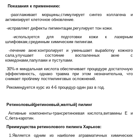
Показания к применению:
-разглаживает морщины,стимулирует синтез коллагена и
активизирует клеточное обновление.
-исправляет дефекты пигментации,регулирует тон кожи.
-используется для подготовки кожи к лазерным
шлифовкам,срединным химическим пилингам.
-лечение акне:контролирует и уменьшает выработку кожного
сала,улучшает состояние воспаленных акне с
комедонами,папулами и пустулами.
30%-я миндальная кислота обеспечивает процедуре достаточную
эффективность, однако травма при этом незначительна, что
снимает проблему постпилинговых осложнений.
Рекомендуется курс из 4-6 процедур один раз в год.
Ретиноловый(ретиноевый,желтый) пилинг
Активные компоненты-трансретиноевая кислота,витамины Е и
С,бета-каротин.
Преимущества ретинолового пилинга Харьков:
1.Является одним из наиболее атравматичных химических